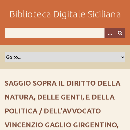
P
a
Biblioteca Digitale Siciliana
s
s
a
a
l
c
o
n
t
e
SAGGIO SOPRA IL DIRITTO DELLA
n
u
NATURA, DELLE GENTI, E DELLA
t
o
POLITICA / DELL'AVVOCATO
p
r
VINCENZIO GAGLIO GIRGENTINO,
i