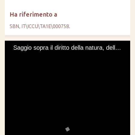
Ha riferimento a
SBN, IT\ICCU\TA1E\000758.
Saggio sopra il diritto della natura, delle genti, e della politica / dell'avvocato Vincenzio Gaglio girgentino, accademico del buon-gusto.