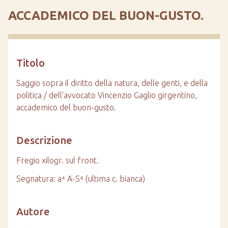
n
ACCADEMICO DEL BUON-GUSTO.
c
i
p
a
Titolo
l
e
Saggio sopra il diritto della natura, delle genti, e della
politica / dell'avvocato Vincenzio Gaglio girgentino,
accademico del buon-gusto.
Descrizione
Fregio xilogr. sul front.
Segnatura: a⁴ A-S⁴ (ultima c. bianca)
Autore